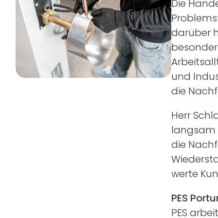
Die Hande
Problemst
darüber 
besonder
Arbeitsal
und Indus
die Nachf
Herr Schl
langsam i
die Nachf
Wiedersta
werte Kun
PES Portu
PES arbei