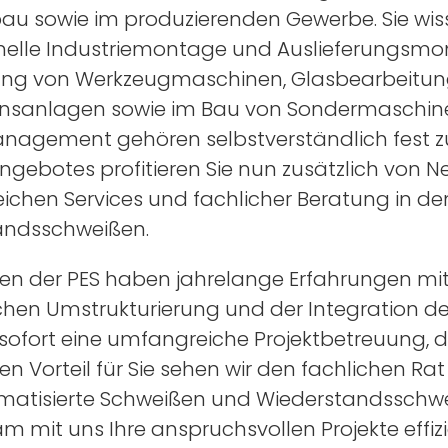
u sowie im produzierenden Gewerbe. Sie wiss
onelle Industriemontage und Auslieferungsm
ung von Werkzeugmaschinen, Glasbearbeitu
nsanlagen sowie im Bau von Sondermaschinen
nagement gehören selbstverständlich fest zu
ngebotes profitieren Sie nun zusätzlich von N
chen Services und fachlicher Beratung in d
andsschweißen.
ten der PES haben jahrelange Erfahrungen mit
chen Umstrukturierung und der Integration d
sofort eine umfangreiche Projektbetreuung, di
n Vorteil für Sie sehen wir den fachlichen Rat 
atisierte Schweißen und Wiederstandsschweiß
 mit uns Ihre anspruchsvollen Projekte effizie