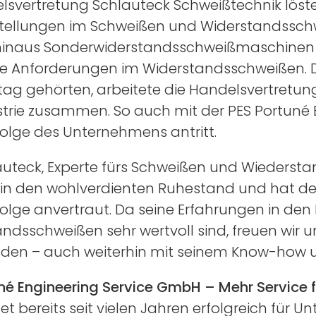
lsvertretung Schlauteck Schweißtechnik löst
ellungen im Schweißen und Widerstandsschwe
hinaus Sonderwiderstandsschweißmaschinen s
e Anforderungen im Widerstandsschweißen.
ltag gehörten, arbeitete die Handelsvertretu
trie zusammen. So auch mit der PES Portuné
olge des Unternehmens antritt.
auteck, Experte fürs Schweißen und Wiedersta
n den wohlverdienten Ruhestand und hat der
olge anvertraut. Da seine Erfahrungen in de
ndsschweißen sehr wertvoll sind, freuen wir u
den – auch weiterhin mit seinem Know-how u
né Engineering Service GmbH – Mehr Service f
tet bereits seit vielen Jahren erfolgreich fü