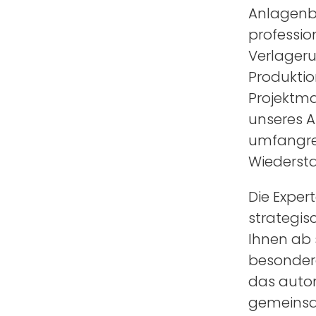
Anlagenba
professi
Verlager
Produktio
Projektma
unseres A
umfangrei
Wiederst
Die Exper
strategis
Ihnen ab 
besondere
das autom
gemeinsam