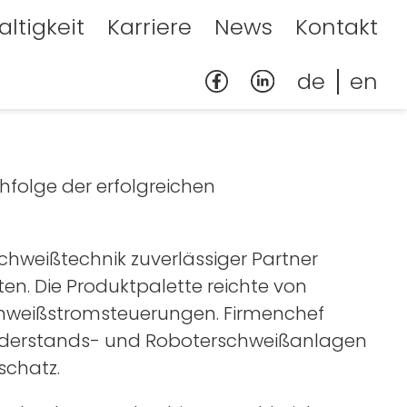
ltigkeit
Karriere
News
Kontakt
facebook
Linkedin
de
en
folge der erfolgreichen
chweißtechnik zuverlässiger Partner
ten. Die Produktpalette reichte von
Schweißstromsteuerungen. Firmenchef
Widerstands- und Roboterschweißanlagen
schatz.