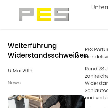
Unte
Weiter­führung
PES Portu
Wider­stands­schweißen
Handelsv
Rund 28 J
6. Mai 2015
zahlreich
News
Widerstan
Schlautec
und verfü