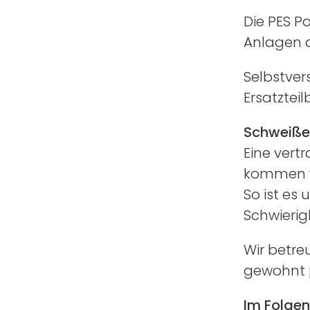
Die PES P
Anlagen d
Selbstver
Ersatzteil
Schweiße
Eine vert
kommen wi
So ist es
Schwierig
Wir betre
gewohnt pr
Im Folgen