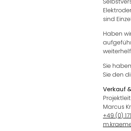
Selbstver
Elektrode
sind Einz
Haben wir
aufgeführ
weiterhelf
Sie habe
Sie den d
Verkauf 
Projektle
Marcus K
+49 (0) 17
m.kraeme