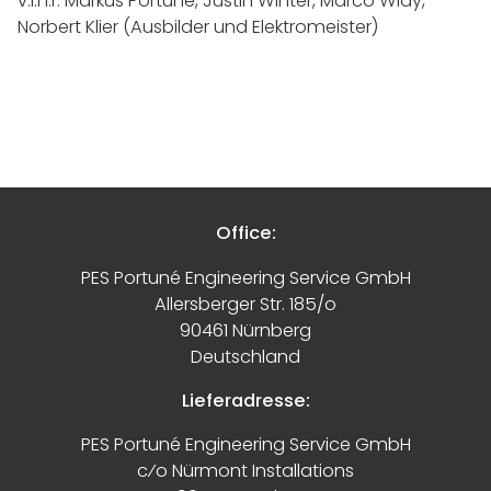
v.l.n.r. Markus Portuné, Justin Winter, Marco Widy,
Norbert Klier (Ausbilder und Elektromeister)
Office:
PES Portuné Engineering Service GmbH
Allersberger Str. 185/o
90461 Nürnberg
Deutschland
Lieferadresse:
PES Portuné Engineering Service GmbH
c⁄o Nürmont Installations